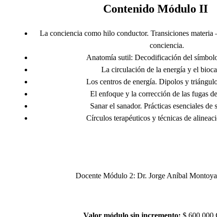
Contenido Módulo II
La conciencia como hilo conductor. Transiciones materia 
conciencia.
Anatomía sutil: Decodificación del símbo
La circulación de la energía y el bioc
Los centros de energía. Dipolos y triángulo
El enfoque y la corrección de las fugas de
Sanar el sanador. Prácticas esenciales de 
Círculos terapéuticos y técnicas de alineac
Docente Módulo 2: Dr.
Jorge Aníbal Montoya 
Valor módulo sin incremento:
$ 600.000