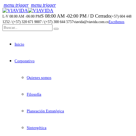
menu trigger
menu trigger
S 08:00 AM -02:00 PM / D Cerrado
L-V 08:00 AM -06:00 PM
(+57) 604 448
1252 / (+57) 320 671 9007 / (+57) 300 644 5757
viavida@viavida.com.co
Escribenos
Inicio
Corporativo
Quienes somos
Filosofía
Planeación Estratégica
Sintergética