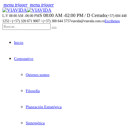
menu trigger
menu trigger
S 08:00 AM -02:00 PM / D Cerrado
L-V 08:00 AM -06:00 PM
(+57) 604 448
1252 / (+57) 320 671 9007 / (+57) 300 644 5757
viavida@viavida.com.co
Escribenos
Inicio
Corporativo
Quienes somos
Filosofía
Planeación Estratégica
Sintergética