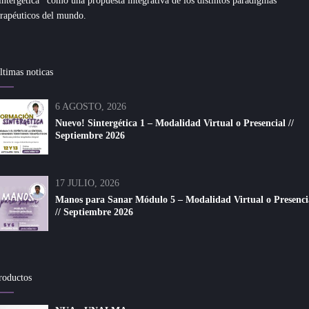
intergética* como una propuesta integrativa de los distintos paradigmas
erapéuticos del mundo.
ltimas noticas
6 AGOSTO, 2026
Nuevo! Sintergética 1 – Modalidad Virtual o Presencial //
Septiembre 2026
17 JULIO, 2026
Manos para Sanar Módulo 5 – Modalidad Virtual o Presenci
// Septiembre 2026
roductos