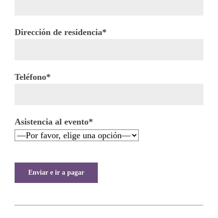
Dirección de residencia*
Teléfono*
Asistencia al evento*
Deja
este
campo
en
blanco,