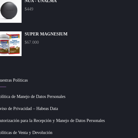
NUA - UNALMA
$
449
SUPER MAGNESIUM
$
67.000
uestras Políticas
olítica de Manejo de Datos Personales
viso de Privacidad – Habeas Data
utorización para la Recepción y Manejo de Datos Personales
olíticas de Venta y Devolución