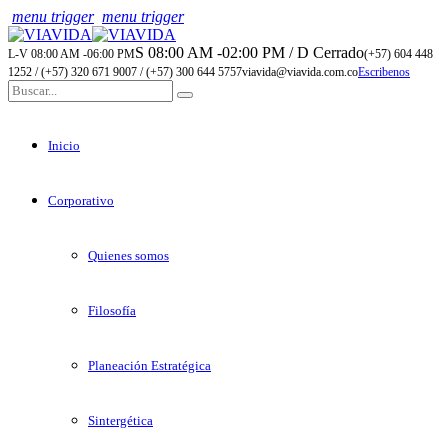
menu trigger
menu trigger
S 08:00 AM -02:00 PM / D Cerrado
L-V 08:00 AM -06:00 PM
(+57) 604 448
1252 / (+57) 320 671 9007 / (+57) 300 644 5757
viavida@viavida.com.co
Escribenos
Inicio
Corporativo
Quienes somos
Filosofía
Planeación Estratégica
Sintergética