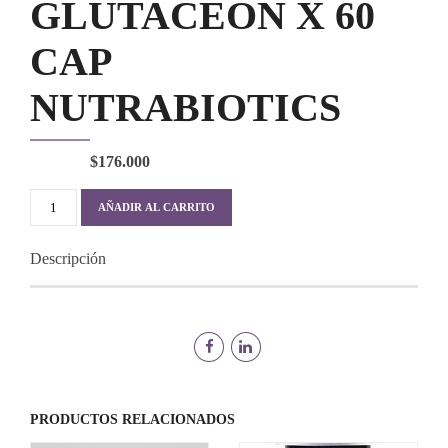
GLUTACEÓN X 60
CAP
NUTRABIOTICS
$
176.000
GLUTACEÓN
AÑADIR AL CARRITO
X
60
Descripción
CAP
NUTRABIOTICS
cantidad
PRODUCTOS RELACIONADOS