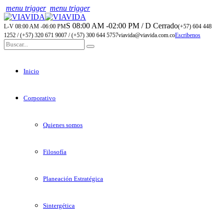
menu trigger
menu trigger
S 08:00 AM -02:00 PM / D Cerrado
L-V 08:00 AM -06:00 PM
(+57) 604 448
1252 / (+57) 320 671 9007 / (+57) 300 644 5757
viavida@viavida.com.co
Escribenos
Inicio
Corporativo
Quienes somos
Filosofía
Planeación Estratégica
Sintergética