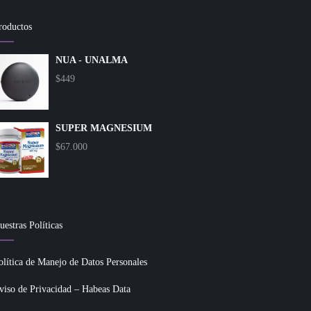
roductos
NUA - UNALMA
$
449
SUPER MAGNESIUM
$
67.000
uestras Políticas
olítica de Manejo de Datos Personales
viso de Privacidad – Habeas Data