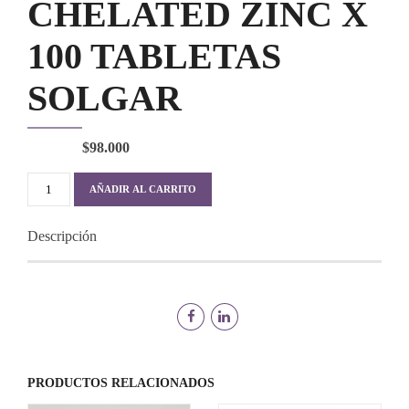
CHELATED ZINC X
100 TABLETAS
SOLGAR
$
98.000
CHELATED
AÑADIR AL CARRITO
ZINC
X
Descripción
100
TABLETAS
SOLGAR
cantidad
PRODUCTOS RELACIONADOS