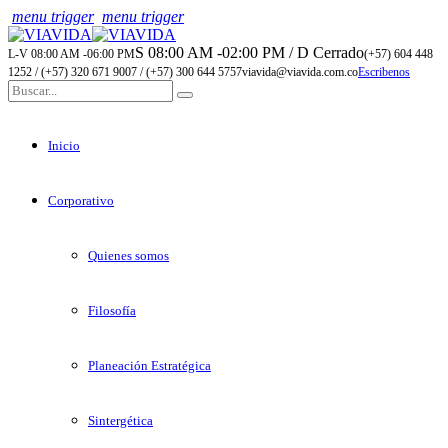
menu trigger
menu trigger
S 08:00 AM -02:00 PM / D Cerrado
L-V 08:00 AM -06:00 PM
(+57) 604 448
1252 / (+57) 320 671 9007 / (+57) 300 644 5757
viavida@viavida.com.co
Escribenos
Inicio
Corporativo
Quienes somos
Filosofía
Planeación Estratégica
Sintergética