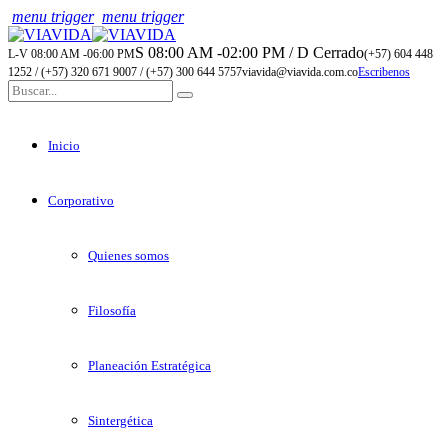
menu trigger
menu trigger
S 08:00 AM -02:00 PM / D Cerrado
L-V 08:00 AM -06:00 PM
(+57) 604 448
1252 / (+57) 320 671 9007 / (+57) 300 644 5757
viavida@viavida.com.co
Escribenos
Inicio
Corporativo
Quienes somos
Filosofía
Planeación Estratégica
Sintergética