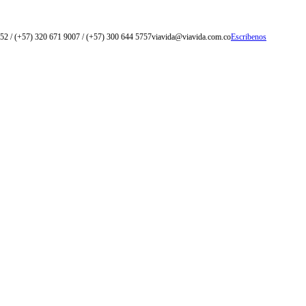
52 / (+57) 320 671 9007 / (+57) 300 644 5757
viavida@viavida.com.co
Escribenos