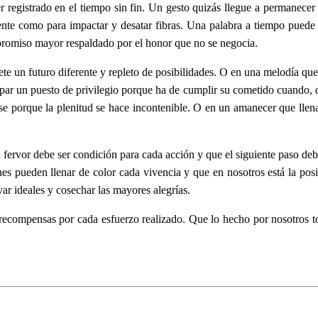
egistrado en el tiempo sin fin. Un gesto quizás llegue a permanecer 
ente como para impactar y desatar fibras. Una palabra a tiempo puede
promiso mayor respaldado por el honor que no se negocia.
te un futuro diferente y repleto de posibilidades. O en una melodía qu
upar un puesto de privilegio porque ha de cumplir su cometido cuando, q
e porque la plenitud se hace incontenible. O en un amanecer que llen
 fervor debe ser condición para cada acción y que el siguiente paso de
es pueden llenar de color cada vivencia y que en nosotros está la pos
var ideales y cosechar las mayores alegrías.
s recompensas por cada esfuerzo realizado. Que lo hecho por nosotros 