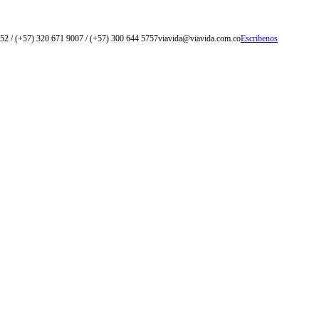
52 / (+57) 320 671 9007 / (+57) 300 644 5757
viavida@viavida.com.co
Escribenos