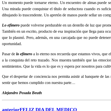
Un momento puede tornarse eterno. Un encuentro de almas puede ser r
Una mirada puede conquistar el título de seductora cuando es sufici
dibujando lo trascendente. Un apretón de manos puede sellar un com
Lo efímero
puede volverse perdurable en un destello de luz que prome
También en un escrito, producto de esa inspiración que llega para oc
que lo plasmó. Pero, además, en una carcajada que no puede deteners
oportunidad.
Pasar de
lo efímero
a lo eterno nos recuerda que estamos vivos, que el
a la conquista del reto trazado. Nos muestra también que las emocion
sentimientos. Que la vida es lo que es y espera por nosotros para culti
Que el despertar de conciencia nos permita asistir al banquete de la
sentir que hemos cumplido con nuestra parte…
Alejandro Posada Beuth
anterior
FELIZ DIA DEL MEDICO