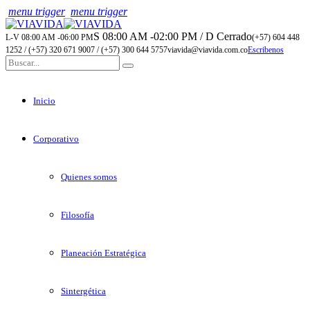
menu trigger
menu trigger
S 08:00 AM -02:00 PM / D Cerrado
L-V 08:00 AM -06:00 PM
(+57) 604 448
1252 / (+57) 320 671 9007 / (+57) 300 644 5757
viavida@viavida.com.co
Escribenos
Inicio
Corporativo
Quienes somos
Filosofía
Planeación Estratégica
Sintergética