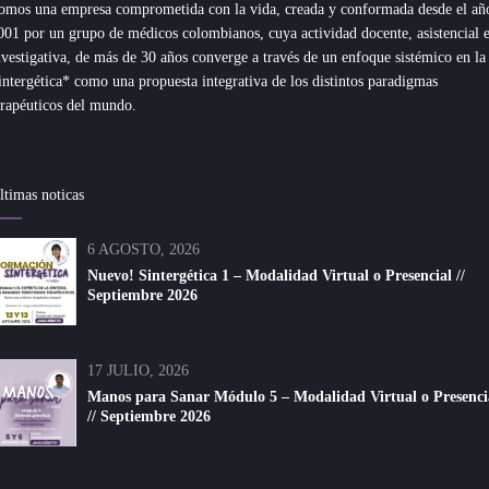
omos una empresa comprometida con la vida, creada y conformada desde el añ
001 por un grupo de médicos colombianos, cuya actividad docente, asistencial 
nvestigativa, de más de 30 años converge a través de un enfoque sistémico en la
intergética* como una propuesta integrativa de los distintos paradigmas
erapéuticos del mundo.
ltimas noticas
6 AGOSTO, 2026
Nuevo! Sintergética 1 – Modalidad Virtual o Presencial //
Septiembre 2026
17 JULIO, 2026
Manos para Sanar Módulo 5 – Modalidad Virtual o Presenci
// Septiembre 2026