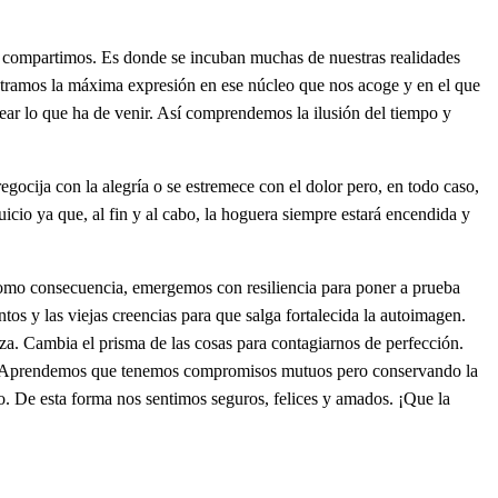
os y compartimos. Es donde se incuban muchas de nuestras realidades
ntramos la máxima expresión en ese núcleo que nos acoge y en el que
ar lo que ha de venir. Así comprendemos la ilusión del tiempo y
regocija con la alegría o se estremece con el dolor pero, en todo caso,
uicio ya que, al fin y al cabo, la hoguera siempre estará encendida y
 Como consecuencia, emergemos con resiliencia para poner a prueba
tos y las viejas creencias para que salga fortalecida la autoimagen.
za. Cambia el prisma de las cosas para contagiarnos de perfección.
ón. Aprendemos que tenemos compromisos mutuos pero conservando la
o. De esta forma nos sentimos seguros, felices y amados. ¡Que la