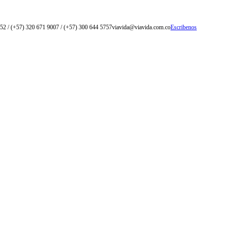
52 / (+57) 320 671 9007 / (+57) 300 644 5757
viavida@viavida.com.co
Escribenos