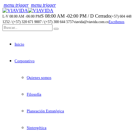
menu trigger
menu trigger
S 08:00 AM -02:00 PM / D Cerrado
L-V 08:00 AM -06:00 PM
(+57) 604 448
1252 / (+57) 320 671 9007 / (+57) 300 644 5757
viavida@viavida.com.co
Escribenos
Inicio
Corporativo
Quienes somos
Filosofía
Planeación Estratégica
Sintergética