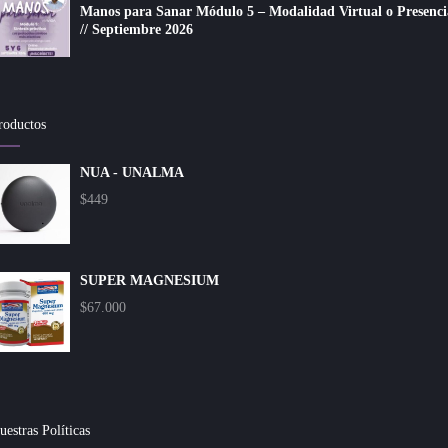
Manos para Sanar Módulo 5 – Modalidad Virtual o Presenci
// Septiembre 2026
roductos
NUA - UNALMA
$
449
SUPER MAGNESIUM
$
67.000
uestras Políticas