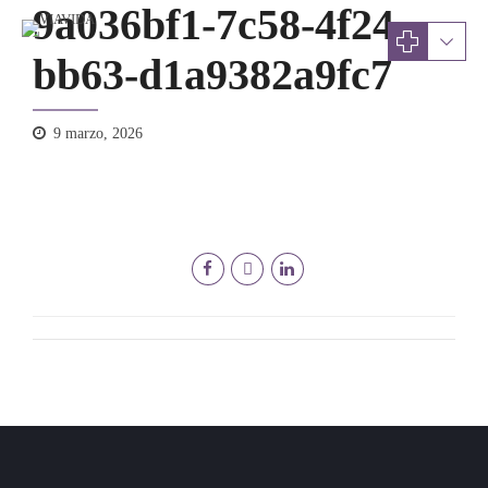
9a036bf1-7c58-4f24-
bb63-d1a9382a9fc7
9 marzo, 2026