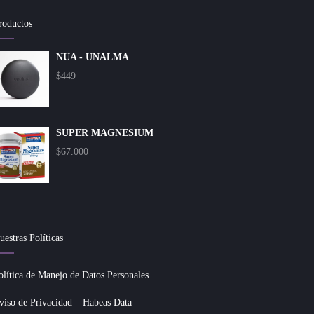
roductos
NUA - UNALMA
$
449
SUPER MAGNESIUM
$
67.000
uestras Políticas
olítica de Manejo de Datos Personales
viso de Privacidad – Habeas Data