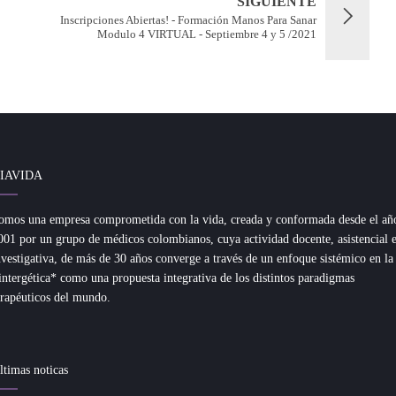
SIGUIENTE
Inscripciones Abiertas! - Formación Manos Para Sanar
Modulo 4 VIRTUAL - Septiembre 4 y 5 /2021
IAVIDA
omos una empresa comprometida con la vida, creada y conformada desde el añ
001 por un grupo de médicos colombianos, cuya actividad docente, asistencial 
nvestigativa, de más de 30 años converge a través de un enfoque sistémico en la
intergética* como una propuesta integrativa de los distintos paradigmas
erapéuticos del mundo.
ltimas noticas