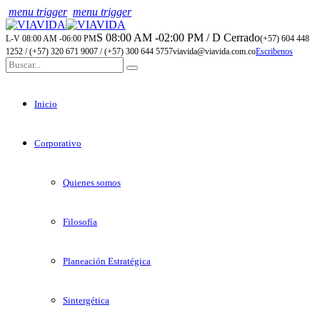
menu trigger
menu trigger
S 08:00 AM -02:00 PM / D Cerrado
L-V 08:00 AM -06:00 PM
(+57) 604 448
1252 / (+57) 320 671 9007 / (+57) 300 644 5757
viavida@viavida.com.co
Escribenos
Inicio
Corporativo
Quienes somos
Filosofía
Planeación Estratégica
Sintergética