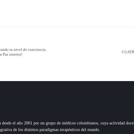
vando tu nivel de conciencia.
CUATR
 Paz interior!
esde el año 2001 por un grupo de médicos colombianos, cuya actividad docente,
grativa de los distintos paradigmas terapéuticos del mundo.