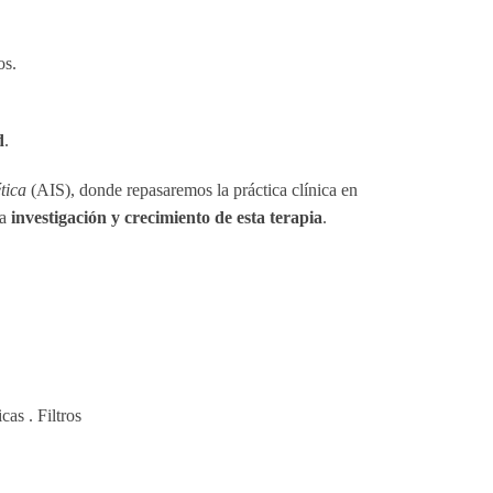
os.
d
.
ética
(AIS), donde repasaremos la práctica clínica en
la
investigación y crecimiento de esta terapia
.
as . Filtros