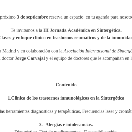
 próximo
3 de septiembre
reserva un espacio en tu agenda para nosotr
Te invitamos a la
III Jornada Académica en Sintergética.
laves y enfoque clínico en trastornos reumáticos y de la inmunida
ca Madrid y en colaboración con la
Asociación Internacional de Sinterg
el doctor
Jorge Carvajal
y el equipo de doctores que le acompañan en 
Contenido
1.Clinica de los trastornos inmunológicos en la Sinterg
é
tica
as herramientas diagnosticas y terapéuticas, Frecuencias laser y cromátic
2- Alergias e intolerancias.
Diagnóstico- Test de medicamentos. Desensibilización.