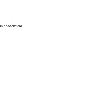
as académicas
: