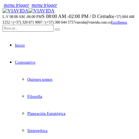
menu trigger
menu trigger
S 08:00 AM -02:00 PM / D Cerrado
L-V 08:00 AM -06:00 PM
(+57) 604 448
1252 / (+57) 320 671 9007 / (+57) 300 644 5757
viavida@viavida.com.co
Escribenos
Inicio
Corporativo
Quienes somos
Filosofía
Planeación Estratégica
Sintergética