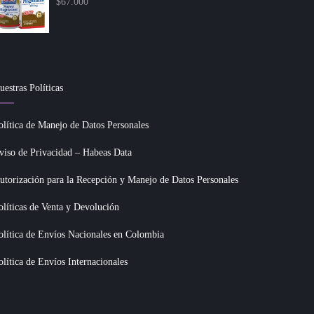
$
67.000
uestras Políticas
olítica de Manejo de Datos Personales
viso de Privacidad – Habeas Data
utorización para la Recepción y Manejo de Datos Personales
olíticas de Venta y Devolución
olítica de Envíos Nacionales en Colombia
olítica de Envíos Internacionales