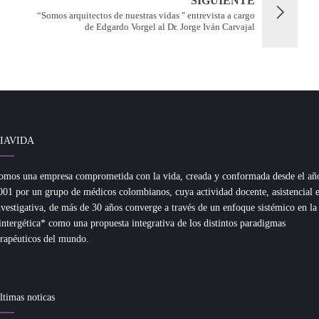
SIGUIENTE
“Somos arquitectos de nuestras vidas " entrevista a cargo
de Edgardo Vorgel al Dr. Jorge Iván Carvajal
IAVIDA
omos una empresa comprometida con la vida, creada y conformada desde el añ
001 por un grupo de médicos colombianos, cuya actividad docente, asistencial 
nvestigativa, de más de 30 años converge a través de un enfoque sistémico en la
intergética* como una propuesta integrativa de los distintos paradigmas
erapéuticos del mundo.
ltimas noticas