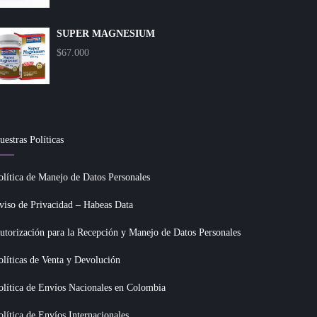
SUPER MAGNESIUM
$
67.000
uestras Políticas
olítica de Manejo de Datos Personales
viso de Privacidad – Habeas Data
utorización para la Recepción y Manejo de Datos Personales
olíticas de Venta y Devolución
olítica de Envíos Nacionales en Colombia
olítica de Envíos Internacionales