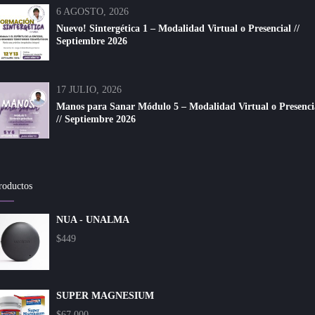
6 AGOSTO, 2026
Nuevo! Sintergética 1 – Modalidad Virtual o Presencial //
Septiembre 2026
17 JULIO, 2026
Manos para Sanar Módulo 5 – Modalidad Virtual o Presenci
// Septiembre 2026
roductos
NUA - UNALMA
$
449
SUPER MAGNESIUM
$
67.000