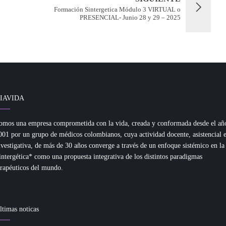
Formación Sintergetica Módulo 3 VIRTUAL o
PRESENCIAL- Junio 28 y 29 – 2025
IAVIDA
omos una empresa comprometida con la vida, creada y conformada desde el añ
001 por un grupo de médicos colombianos, cuya actividad docente, asistencial 
nvestigativa, de más de 30 años converge a través de un enfoque sistémico en la
intergética* como una propuesta integrativa de los distintos paradigmas
erapéuticos del mundo.
ltimas noticas