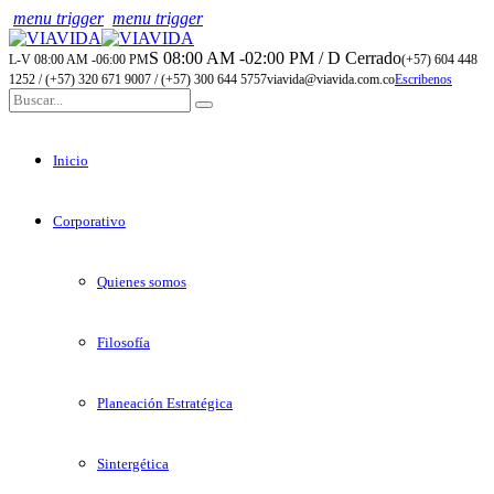
menu trigger
menu trigger
S 08:00 AM -02:00 PM / D Cerrado
L-V 08:00 AM -06:00 PM
(+57) 604 448
1252 / (+57) 320 671 9007 / (+57) 300 644 5757
viavida@viavida.com.co
Escribenos
Inicio
Corporativo
Quienes somos
Filosofía
Planeación Estratégica
Sintergética