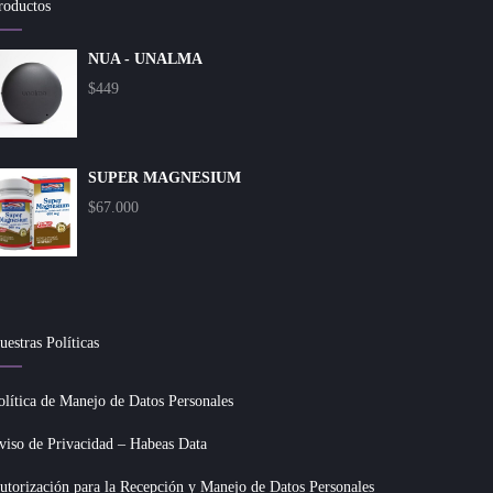
roductos
NUA - UNALMA
$
449
SUPER MAGNESIUM
$
67.000
uestras Políticas
olítica de Manejo de Datos Personales
viso de Privacidad – Habeas Data
utorización para la Recepción y Manejo de Datos Personales