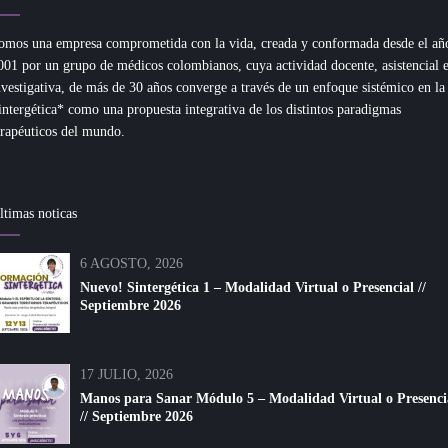
omos una empresa comprometida con la vida, creada y conformada desde el añ
001 por un grupo de médicos colombianos, cuya actividad docente, asistencial 
nvestigativa, de más de 30 años converge a través de un enfoque sistémico en la
intergética* como una propuesta integrativa de los distintos paradigmas
erapéuticos del mundo.
ltimas noticas
6 AGOSTO, 2026
Nuevo! Sintergética 1 – Modalidad Virtual o Presencial //
Septiembre 2026
17 JULIO, 2026
Manos para Sanar Módulo 5 – Modalidad Virtual o Presenci
// Septiembre 2026