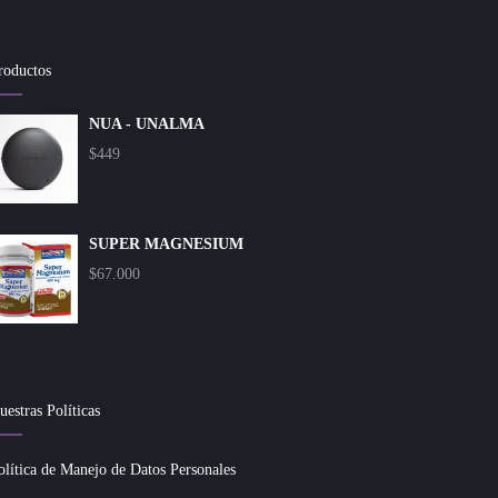
roductos
NUA - UNALMA
$
449
SUPER MAGNESIUM
$
67.000
uestras Políticas
olítica de Manejo de Datos Personales