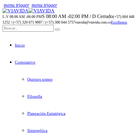
menu trigger
menu trigger
S 08:00 AM -02:00 PM / D Cerrado
L-V 08:00 AM -06:00 PM
(+57) 604 448
1252 / (+57) 320 671 9007 / (+57) 300 644 5757
viavida@viavida.com.co
Escribenos
Inicio
Corporativo
Quienes somos
Filosofía
Planeación Estratégica
Sintergética