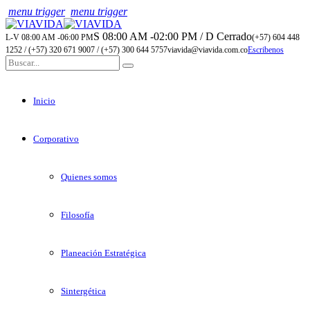
menu trigger
menu trigger
S 08:00 AM -02:00 PM / D Cerrado
L-V 08:00 AM -06:00 PM
(+57) 604 448
1252 / (+57) 320 671 9007 / (+57) 300 644 5757
viavida@viavida.com.co
Escribenos
Inicio
Corporativo
Quienes somos
Filosofía
Planeación Estratégica
Sintergética