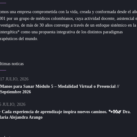
omos una empresa comprometida con la vida, creada y conformada desde el añ
001 por un grupo de médicos colombianos, cuya actividad docente, asistencial 
nvestigativa, de más de 30 años converge a través de un enfoque sistémico en la
intergética* como una propuesta integrativa de los distintos paradigmas
erapéuticos del mundo.
ltimas noticas
17 JULIO, 2026
Manos para Sanar Módulo 5 – Modalidad Virtual o Presencial //
Septiembre 2026
5 JULIO, 2026
 Cada experiencia de aprendizaje inspira nuevos caminos. 🐾👐🌿 Dra.
aria Alejandra Arango