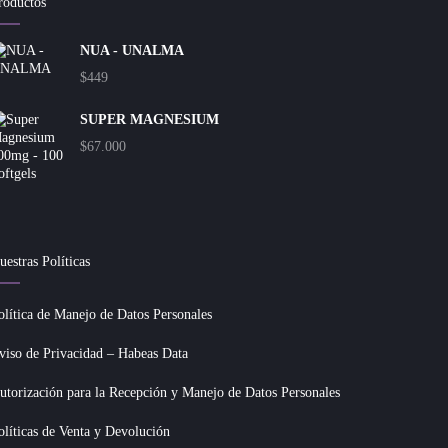
roductos
NUA - UNALMA
$
449
SUPER MAGNESIUM
$
67.000
uestras Políticas
olítica de Manejo de Datos Personales
viso de Privacidad – Habeas Data
utorización para la Recepción y Manejo de Datos Personales
olíticas de Venta y Devolución