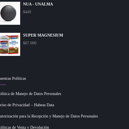
NUA - UNALMA
$
449
SUPER MAGNESIUM
$
67.000
uestras Políticas
olítica de Manejo de Datos Personales
viso de Privacidad – Habeas Data
utorización para la Recepción y Manejo de Datos Personales
olíticas de Venta y Devolución