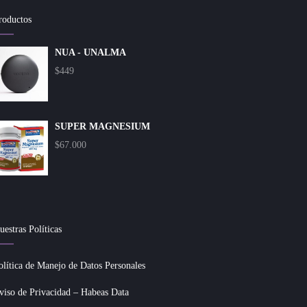
roductos
NUA - UNALMA
$
449
SUPER MAGNESIUM
$
67.000
uestras Políticas
olítica de Manejo de Datos Personales
viso de Privacidad – Habeas Data