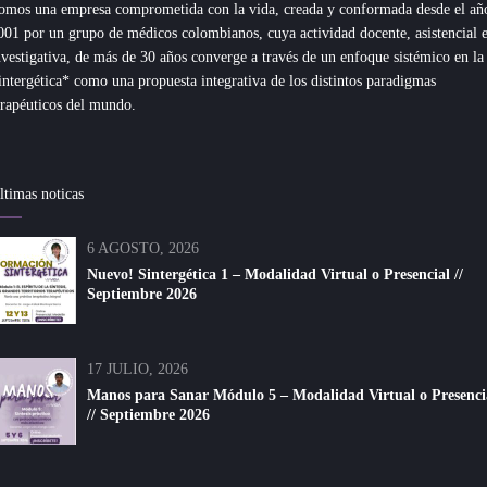
omos una empresa comprometida con la vida, creada y conformada desde el añ
001 por un grupo de médicos colombianos, cuya actividad docente, asistencial 
nvestigativa, de más de 30 años converge a través de un enfoque sistémico en la
intergética* como una propuesta integrativa de los distintos paradigmas
erapéuticos del mundo.
ltimas noticas
6 AGOSTO, 2026
Nuevo! Sintergética 1 – Modalidad Virtual o Presencial //
Septiembre 2026
17 JULIO, 2026
Manos para Sanar Módulo 5 – Modalidad Virtual o Presenci
// Septiembre 2026