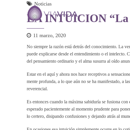
Noticias
LA INTUICION “La in
11 marzo, 2020
No siempre la razón está detrás del conocimiento. La ve
puede explicarse desde el entendimiento o el intelecto
del pensamiento ordinario y el alma susurra al oído an
Estar en el aquí y ahora nos hace receptivos a sensacione
mente profunda, a lo que aún no se ha manifestado, a las
reverencial.
Es entonces cuando la máxima sabiduría se fusiona con el
esperado pacientemente al momento prudente para ponerse
lo certero, disipando confusiones y dejando atrás al mundo
En ocasiones esa intuición simplemente ocurre en lo coti