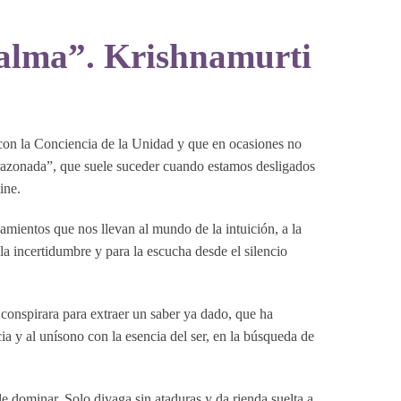
 alma”. Krishnamurti
 con la Conciencia de la Unidad y que en ocasiones no
orazonada”, que suele suceder cuando estamos desligados
ine.
namientos que nos llevan al mundo de la intuición, a la
a incertidumbre y para la escucha desde el silencio
 conspirara para extraer un saber ya dado, que ha
 y al unísono con la esencia del ser, en la búsqueda de
e dominar. Solo divaga sin ataduras y da rienda suelta a