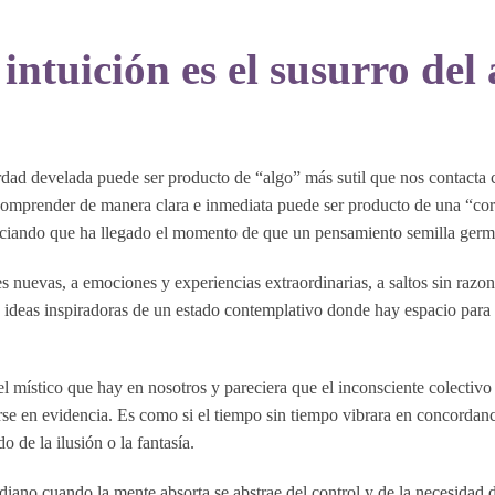
tuición es el susurro del
rdad develada puede ser producto de “algo” más sutil que nos contacta
. Comprender de manera clara e inmediata puede ser producto de una “c
unciando que ha llegado el momento de que un pensamiento semilla germ
s nuevas, a emociones y experiencias extraordinarias, a saltos sin razo
 ideas inspiradoras de un estado contemplativo donde hay espacio para l
 místico que hay en nosotros y pareciera que el inconsciente colectivo
 en evidencia. Es como si el tiempo sin tiempo vibrara en concordancia
 de la ilusión o la fantasía.
diano cuando la mente absorta se abstrae del control y de la necesidad d