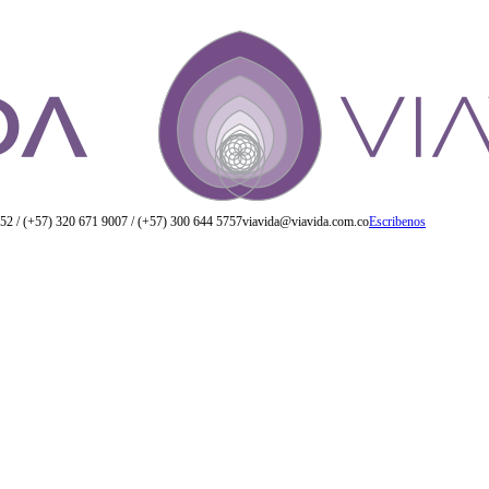
52 / (+57) 320 671 9007 / (+57) 300 644 5757
viavida@viavida.com.co
Escribenos