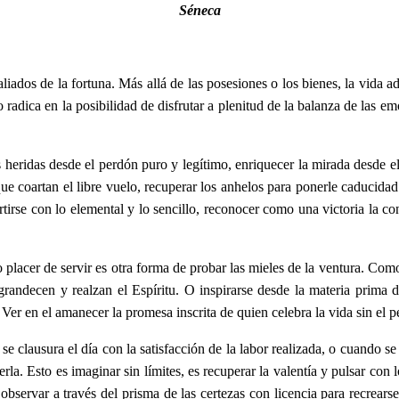
Séneca
 aliados de la fortuna. Más allá de las posesiones o los bienes, la vida
 radica en la posibilidad de disfrutar a plenitud de la balanza de las e
as heridas desde el perdón puro y legítimo, enriquecer la mirada desde el
que coartan el libre vuelo, recuperar los anhelos para ponerle caducida
rse con lo elemental y lo sencillo, reconocer como una victoria la conqu
placer de servir es otra forma de probar las mieles de la ventura. Como l
engrandecen y realzan el Espíritu. O inspirarse desde la materia prima
Ver en el amanecer la promesa inscrita de quien celebra la vida sin el 
clausura el día con la satisfacción de la labor realizada, o cuando se tu
gerla. Esto es imaginar sin límites, es recuperar la valentía y pulsar con l
y observar a través del prisma de las certezas con licencia para recrears