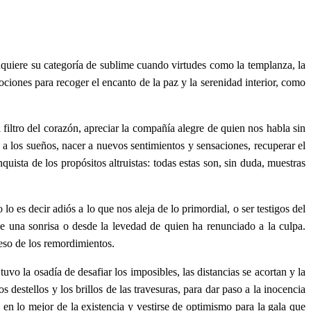
 adquiere su categoría de sublime cuando virtudes como la templanza, la
mociones para recoger el encanto de la paz y la serenidad interior, como
 filtro del corazón, apreciar la compañía alegre de quien nos habla sin
d a los sueños, nacer a nuevos sentimientos y sensaciones, recuperar el
ista de los propósitos altruistas: todas estas son, sin duda, muestras
o es decir adiós a lo que nos aleja de lo primordial, o ser testigos del
 de una sonrisa o desde la levedad de quien ha renunciado a la culpa.
peso de los remordimientos.
vo la osadía de desafiar los imposibles, las distancias se acortan y la
os destellos y los brillos de las travesuras, para dar paso a la inocencia
e en lo mejor de la existencia y vestirse de optimismo para la gala que