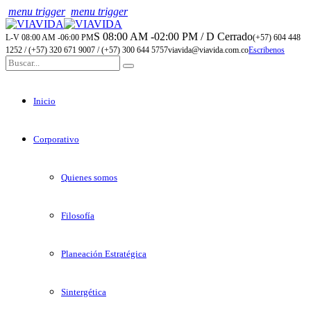
menu trigger
menu trigger
S 08:00 AM -02:00 PM / D Cerrado
L-V 08:00 AM -06:00 PM
(+57) 604 448
1252 / (+57) 320 671 9007 / (+57) 300 644 5757
viavida@viavida.com.co
Escribenos
Inicio
Corporativo
Quienes somos
Filosofía
Planeación Estratégica
Sintergética