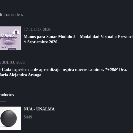
ltimas noticas
17 JULIO, 2026
Manos para Sanar Módulo 5 – Modalidad Virtual o Presenci
// Septiembre 2026
5 JULIO, 2026
 Cada experiencia de aprendizaje inspira nuevos caminos. 🐾👐🌿 Dra.
aria Alejandra Arango
roductos
NUA - UNALMA
$
449