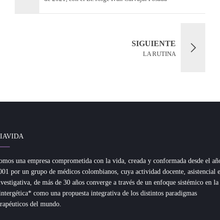
SIGUIENTE
LA RUTINA
IAVIDA
omos una empresa comprometida con la vida, creada y conformada desde el añ
001 por un grupo de médicos colombianos, cuya actividad docente, asistencial 
nvestigativa, de más de 30 años converge a través de un enfoque sistémico en la
intergética* como una propuesta integrativa de los distintos paradigmas
erapéuticos del mundo.