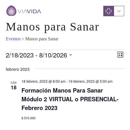
Manos para Sanar
Eventos
Manos para Sanar
Eventos
Na
2/18/2023
 - 
8/10/2026
Nav
Lista
Seleccionar
de
de
febrero 2023
fecha.
vist
vis
18 febrero, 2023 @ 8:00 am
-
19 febrero, 2023 @ 5:00 pm
de
SÁB
18
Formación Manos Para Sanar
Eve
Módulo 2 VIRTUAL o PRESENCIAL-
Febrero 2023
$ 510.000