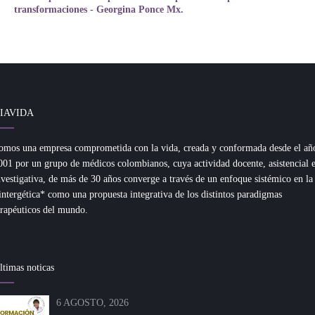
transformaciones - Georgina Ponce Mx.
IAVIDA
omos una empresa comprometida con la vida, creada y conformada desde el añ
001 por un grupo de médicos colombianos, cuya actividad docente, asistencial 
nvestigativa, de más de 30 años converge a través de un enfoque sistémico en la
intergética* como una propuesta integrativa de los distintos paradigmas
erapéuticos del mundo.
ltimas noticas
6 AGOSTO, 2026