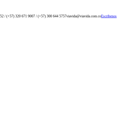
52 / (+57) 320 671 9007 / (+57) 300 644 5757
viavida@viavida.com.co
Escribenos