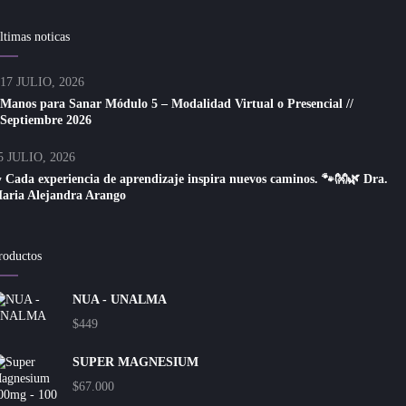
ltimas noticas
17 JULIO, 2026
Manos para Sanar Módulo 5 – Modalidad Virtual o Presencial //
Septiembre 2026
5 JULIO, 2026
 Cada experiencia de aprendizaje inspira nuevos caminos. 🐾👐🌿 Dra.
aria Alejandra Arango
roductos
NUA - UNALMA
$
449
SUPER MAGNESIUM
$
67.000