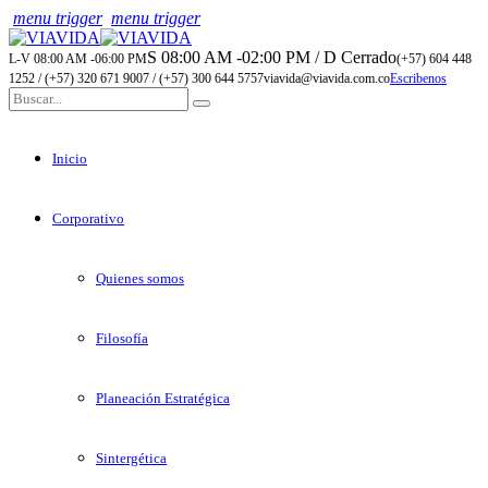
menu trigger
menu trigger
S 08:00 AM -02:00 PM / D Cerrado
L-V 08:00 AM -06:00 PM
(+57) 604 448
1252 / (+57) 320 671 9007 / (+57) 300 644 5757
viavida@viavida.com.co
Escribenos
Inicio
Corporativo
Quienes somos
Filosofía
Planeación Estratégica
Sintergética