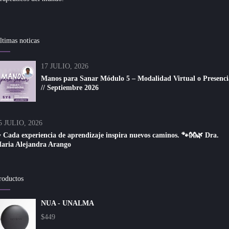
ltimas noticas
17 JULIO, 2026
Manos para Sanar Módulo 5 – Modalidad Virtual o Presenci
// Septiembre 2026
5 JULIO, 2026
 Cada experiencia de aprendizaje inspira nuevos caminos. 🐾👐🌿 Dra.
aria Alejandra Arango
roductos
NUA - UNALMA
$
449