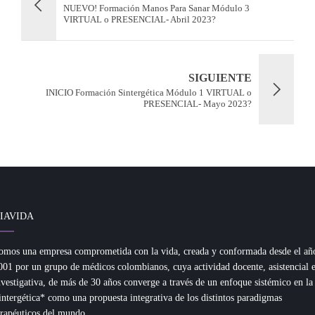
NUEVO! Formación Manos Para Sanar Módulo 3
VIRTUAL o PRESENCIAL- Abril 2023?
SIGUIENTE
INICIO Formación Sintergética Módulo 1 VIRTUAL o
PRESENCIAL- Mayo 2023?
IAVIDA
omos una empresa comprometida con la vida, creada y conformada desde el añ
001 por un grupo de médicos colombianos, cuya actividad docente, asistencial 
nvestigativa, de más de 30 años converge a través de un enfoque sistémico en la
intergética* como una propuesta integrativa de los distintos paradigmas
erapéuticos del mundo.