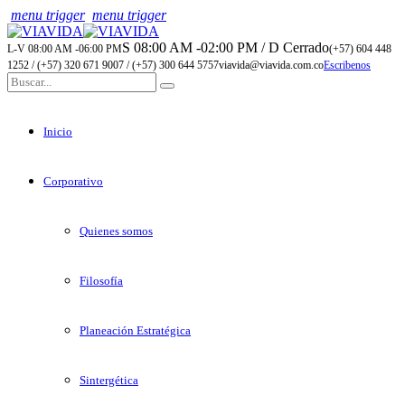
menu trigger
menu trigger
S 08:00 AM -02:00 PM / D Cerrado
L-V 08:00 AM -06:00 PM
(+57) 604 448
1252 / (+57) 320 671 9007 / (+57) 300 644 5757
viavida@viavida.com.co
Escribenos
Inicio
Corporativo
Quienes somos
Filosofía
Planeación Estratégica
Sintergética