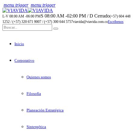
menu trigger
menu trigger
S 08:00 AM -02:00 PM / D Cerrado
L-V 08:00 AM -06:00 PM
(+57) 604 448
1252 / (+57) 320 671 9007 / (+57) 300 644 5757
viavida@viavida.com.co
Escribenos
Inicio
Corporativo
Quienes somos
Filosofía
Planeación Estratégica
Sintergética