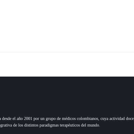
esde el año 2001 por un grupo de médicos colombianos, cuya actividad docente,
grativa de los distintos paradigmas terapéuticos del mundo.