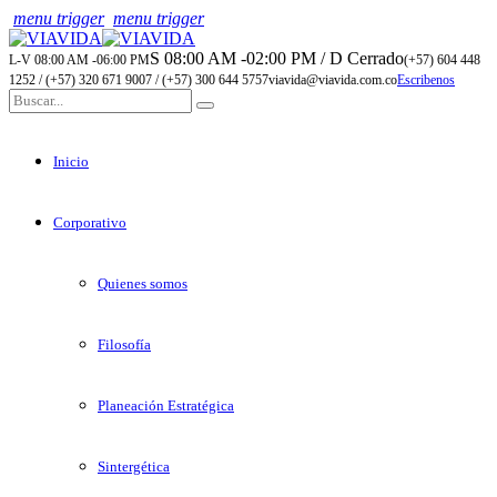
menu trigger
menu trigger
S 08:00 AM -02:00 PM / D Cerrado
L-V 08:00 AM -06:00 PM
(+57) 604 448
1252 / (+57) 320 671 9007 / (+57) 300 644 5757
viavida@viavida.com.co
Escribenos
Inicio
Corporativo
Quienes somos
Filosofía
Planeación Estratégica
Sintergética