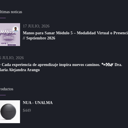
ltimas noticas
17 JULIO, 2026
Manos para Sanar Módulo 5 – Modalidad Virtual o Presenci
// Septiembre 2026
5 JULIO, 2026
 Cada experiencia de aprendizaje inspira nuevos caminos. 🐾👐🌿 Dra.
aria Alejandra Arango
roductos
NUA - UNALMA
$
449