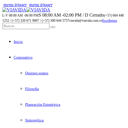
menu trigger
menu trigger
S 08:00 AM -02:00 PM / D Cerrado
L-V 08:00 AM -06:00 PM
(+57) 604 448
1252 / (+57) 320 671 9007 / (+57) 300 644 5757
viavida@viavida.com.co
Escribenos
Inicio
Corporativo
Quienes somos
Filosofía
Planeación Estratégica
Sintergética