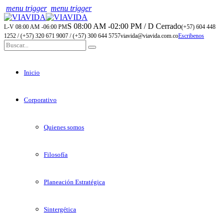
menu trigger
menu trigger
S 08:00 AM -02:00 PM / D Cerrado
L-V 08:00 AM -06:00 PM
(+57) 604 448
1252 / (+57) 320 671 9007 / (+57) 300 644 5757
viavida@viavida.com.co
Escribenos
Inicio
Corporativo
Quienes somos
Filosofía
Planeación Estratégica
Sintergética